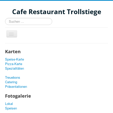
Cafe Restaurant Trollstiege
Suchen
...
Navigation
an/aus
Karten
Speise-Karte
Pizza-Karte
Spezialitäten
Treuebons
Catering
Präsentationen
Fotogalerie
Startseite
Lokal
Öffnungszeiten
Speisen